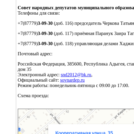
Совет народных депутатов муниципального образов
Телефоны для связи:
+7(87779)
3-09-30
(доб. 116) председатель Черкова Татья
+7(87779)
3-09-30
(доб. 117) приёмная Паранук Заира Та
+7(87779)
3-09-30
(доб. 118) управляющая делами Хадж
Почтовый адрес:
Российская Федерация, 385600, Республика Адыгея, ста
дом 35
Электронный адрес:
snd2012@bk.ru
,
Официальный сайт:
sovnardep.ru
Режим работы: понедельник-пятница с 09:00 до 17:00.
Схема проезда:
Яндекс Карты
Кооперативная улица, 35 — Яндекс Карты