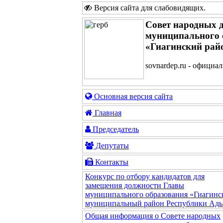
Версия сайта для слабовидящих
.
Совет народных 
муниципального 
«Гиагинский рай
sovnardep.ru - официа
Основная версия сайта
Главная
Председатель
Депутаты
Контакты
Конкурс по отбору кандидатов для
замещения должности Главы
муниципального образования «Гиагинс
муниципальный район Республики Ады
Общая информация о Совете народных