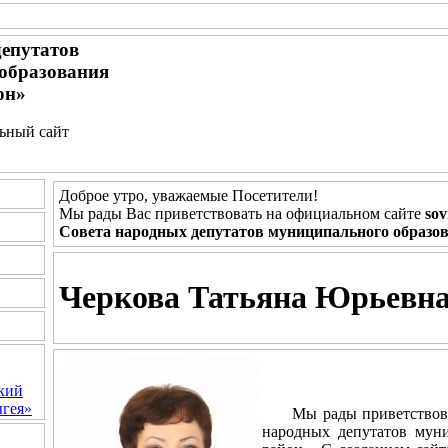
депутатов
образования
он»
льный сайт
Доброе утро, уважаемые Посетители!
Мы рады Вас приветствовать на официальном сайте
sov
Совета народных депутатов муниципального образо
Черкова Татьяна Юрьевна
Дорогие
кий
гея»
Мы рады приветствоват
народных депутатов муни