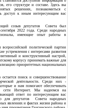
та становится доступной информация о
в, его структуре и составе. Здесь вы
нятых решениях, познакомиться с
ь доступ к иным интересующим вас
созыв депутатов Совета был
сентября 2022 года. Среди народных
ссионалы, имеющие опыт работы в
ероссийской политической партии
ие устремления с интересами развития
озитивный и конструктивный настрой,
атскому корпусу принимать важные для
реализацию приоритетных национальных
стается поиск и совершенствование
рческой деятельности. Среди них -
которые и нам помогают обеспечивать
в сети Интернет. Мы надеемся на
пывающий ответ по интересующим вас
но для депутатов Совета народных
ных явлениях и фактах жизни района и
о имя процветания Гиагинского района,