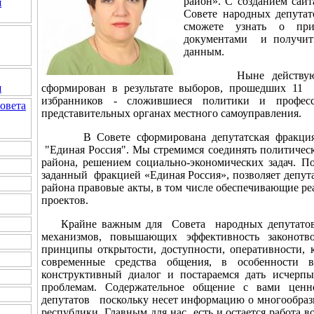
район». С созданием сай
я
Совете народных депутато
сможете узнать о при
документами и получит
данным.
Ныне действующий 
сформирован в результате выборов, прошедших 11 
я
избранников - сложившиеся политики и профе
овета
представительных органах местного самоуправления.
В Совете сформирована депутатская фракция вс
"Единая Россия". Мы стремимся соединять политическ
района, решением социально-экономических задач. П
заданный фракцией «Единая Россия», позволяет депут
района правовые акты, в том числе обеспечивающие 
проектов.
Крайне важным для Совета народных депутатов о
механизмов, повышающих эффективность законотво
принципы открытости, доступности, оперативности, 
современные средства общения, в особенности 
конструктивный диалог и постараемся дать исчер
проблемам. Содержательное общение с вами цен
депутатов поскольку несет информацию о многообраз
республики. Главным для нас есть и остается работа в