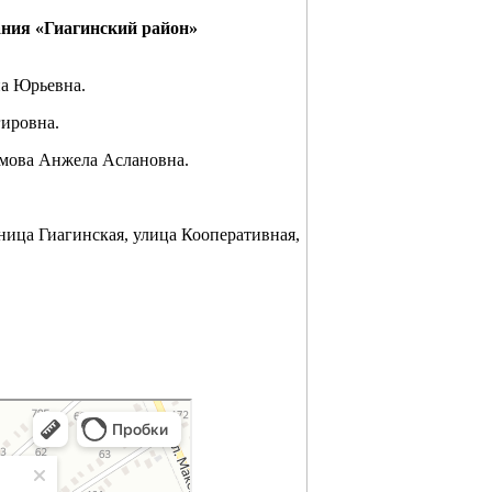
ания «Гиагинский район»
на Юрьевна.
гировна.
имова Анжела Аслановна.
ница Гиагинская, улица Кооперативная,