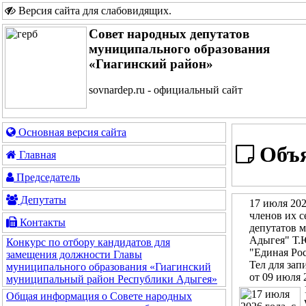
Версия сайта для слабовидящих
.
Совет народных депутатов
муниципального образования
«Гиагинский район»
sovnardep.ru - официальный сайт
Основная версия сайта
Объя
Главная
Председатель
Депутаты
17 июля 202
членов их с
Контакты
депутатов 
Адыгея" Т.
Конкурс по отбору кандидатов для
"Единая Рос
замещения должности Главы
Тел для зап
муниципального образования «Гиагинский
от 09 июля 
муниципальный район Республики Адыгея»
Общая информация о Совете народных