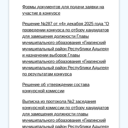
Формы документов для подачи заявки на
участие в конкурсе
Решение №287 от «4» декабря 2025 года "О
проведении конкурса по отбору кандидатов
для замещения должности Главы
муниципального образования «Гиагинский
муниципальный район Республики Адыгея»
и назначении выборов Главы
муниципального образования «Гиагинский
муниципальный район Республики Адыгея»
по результатам конкурса
Решение об утверждении состава
конкурсной комиссии
Выписка из протокола №2 заседания
конкурсной комиссии по отбору кандидатов
для замещения должности главы
муниципального образования «Гиагинский
муниципальный район Республики Адыгея»