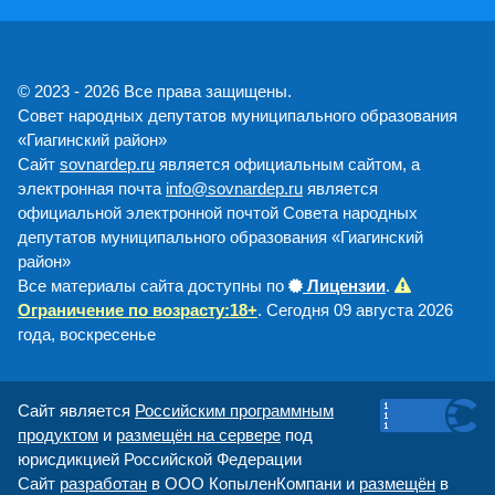
© 2023 - 2026 Все права защищены.
Совет народных депутатов муниципального образования
«Гиагинский район»
Сайт
sovnardep.ru
является официальным сайтом, а
электронная почта
info@sovnardep.ru
является
официальной электронной почтой Совета народных
депутатов муниципального образования «Гиагинский
район»
Все материалы сайта доступны по
Лицензии
.
Ограничение по возрасту:18+
. Сегодня 09 августа 2026
года, воскресенье
Сайт является
Российским программным
продуктом
и
размещён на сервере
под
юрисдикцией Российской Федерации
Сайт
разработан
в ООО КопыленКомпани и
размещён
в