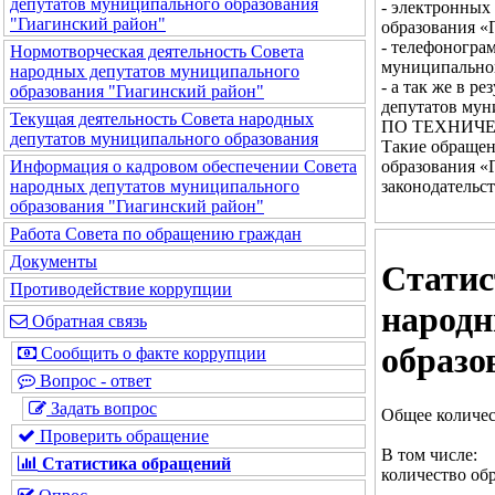
депутатов муниципального образования
- электронных
"Гиагинский район"
образования «
- телефоногра
Нормотворческая деятельность Совета
муниципальног
народных депутатов муниципального
- а так же в 
образования "Гиагинский район"
депутатов мун
Текущая деятельность Совета народных
ПО ТЕХНИЧЕ
депутатов муниципального образования
Такие обращен
образования «
Информация о кадровом обеспечении Совета
законодательс
народных депутатов муниципального
образования "Гиагинский район"
Работа Совета по обращению граждан
Документы
Статис
Противодействие коррупции
народн
Обратная связь
образо
Сообщить о факте коррупции
Вопрос - ответ
Задать вопрос
Общее количес
Проверить обращение
В том числе:
Статистика обращений
количество об