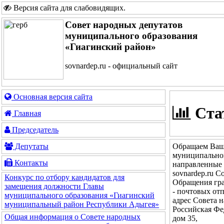
Версия сайта для слабовидящих
.
Совет народных депутатов
муниципального образования
«Гиагинский район»
sovnardep.ru - официальный сайт
Основная версия сайта
Ста
Главная
Председатель
Обращаем Ваше
Депутаты
муниципально
Контакты
направленные 
sovnardep.ru 
Конкурс по отбору кандидатов для
Обращения гра
замещения должности Главы
- почтовых от
муниципального образования «Гиагинский
адрес Совета 
муниципальный район Республики Адыгея»
Российская Фе
Общая информация о Совете народных
дом 35,