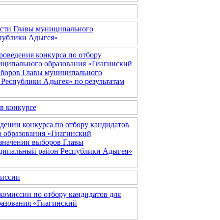
ости Главы муниципального
публики Адыгея»
роведения конкурса по отбору
иципального образования «Гиагинский
боров Главы муниципального
Республики Адыгея» по результатам
в конкурсе
едении конкурса по отбору кандидатов
 образования «Гиагинский
значении выборов Главы
ципальный район Республики Адыгея»
миссии
комиссии по отбору кандидатов для
разования «Гиагинский