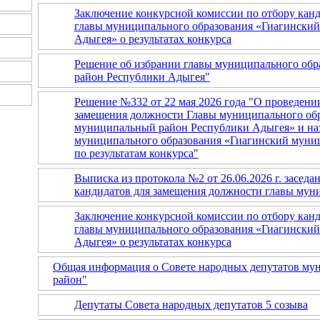
Заключение конкурсной комиссии по отбору кан
главы муниципального образования «Гиагински
Адыгея» о результатах конкурса
Решение об избрании главы муниципального об
район Республики Адыгея"
Решение №332 от 22 мая 2026 года "О проведении
замещения должности Главы муниципального об
муниципальный район Республики Адыгея» и на
муниципального образования «Гиагинский муни
по результатам конкурса"
Выписка из протокола №2 от 26.06.2026 г. засед
кандидатов для замещения должности главы мун
Заключение конкурсной комиссии по отбору кан
главы муниципального образования «Гиагински
Адыгея» о результатах конкурса
Общая информация о Совете народных депутатов му
район"
Депутаты Совета народных депутатов 5 созыва