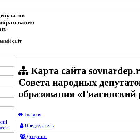
депутатов
образования
он»
льный сайт
Карта сайта sovnardep.
Совета народных депутат
образования «Гиагинский 
Главная
кий
Председатель
гея»
Депутаты