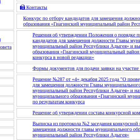
я
Контакты
Конкурс по отбору кандидатов для замещения должн
образования «Гиагинский муниципальный район Рес
Решения об утверждении Положения о порядке п
я
кандидатов для замещения должности Главы мун
муниципальный район Республики Адыгея» и вы
овета
образования «Гиагинский муниципальный район 
конкурса в новой редакции»
Формы документов для подачи заявки на участие 
Решение №287 от «4» декабря 2025 года "О пров
для замещения должности Главы муниципального
муниципальный район Республики Адыгея» и на
муниципального образования «Гиагинский муни
по результатам конкурса
Решение об утверждении состава конкурсной ко
Выписка из протокола №2 заседания конкурсной 
замещения должности главы муниципального об
муниципальный район Республики Адыгея»