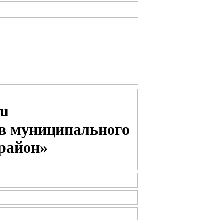
ru
ов муниципального
район»