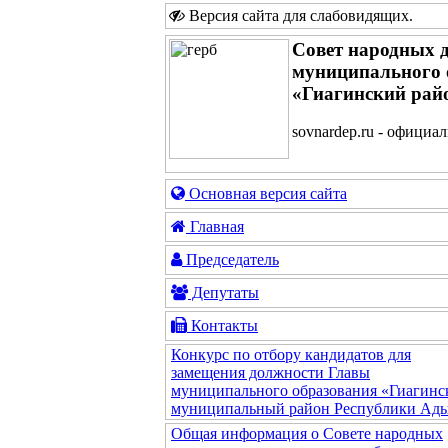
Версия сайта для слабовидящих
.
Совет народных 
муниципального 
«Гиагинский рай
sovnardep.ru - официа
Основная версия сайта
Главная
Председатель
Депутаты
Контакты
Конкурс по отбору кандидатов для
замещения должности Главы
муниципального образования «Гиагинс
муниципальный район Республики Ады
Общая информация о Совете народных