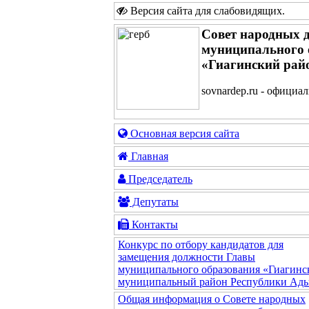
Версия сайта для слабовидящих
.
Совет народных 
муниципального 
«Гиагинский рай
sovnardep.ru - официа
Основная версия сайта
Главная
Председатель
Депутаты
Контакты
Конкурс по отбору кандидатов для
замещения должности Главы
муниципального образования «Гиагинс
муниципальный район Республики Ады
Общая информация о Совете народных