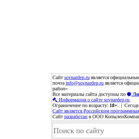
Сайт
sovnardep.ru
является официальным
почта
info@sovnardep.ru
является офици
район»
Все материалы сайта доступны по
Ли
Информация о сайте sovnardep.ru
.
Ограничение по возрасту:
18+
. | Сегодн
Сайт является Российским программны
Сайт
разработан
в ООО КопыленКомпа