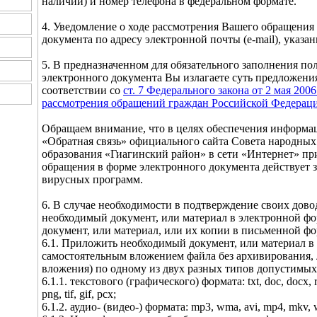
наличии) и номер телефона в федеральном формате.
4. Уведомление о ходе рассмотрения Вашего обращения
документа по адресу электронной почты (e-mail), указа
5. В предназначенном для обязательного заполнения по
электронного документа Вы излагаете суть предложения
соответствии со
ст. 7 Федерального закона от 2 мая 20
рассмотрения обращений граждан Российской Федерац
Обращаем внимание, что в целях обеспечения информа
«Обратная связь» официального сайта Совета народны
образования «Гиагинский район» в сети «Интернет» при
обращения в форме электронного документа действует 
вирусных программ.
6. В случае необходимости в подтверждение своих дов
необходимый документ, или материал в электронной фо
документ, или материал, или их копии в письменной фо
6.1. Приложить необходимый документ, или материал 
самостоятельным вложением файла без архивирования, 
вложения) по одному из двух разных типов допустимых
6.1.1. текстового (графического) формата: txt, doc, docx, rtf,
png, tif, gif, pcx;
6.1.2. аудио- (видео-) формата: mp3, wma, avi, mp4, mkv, 