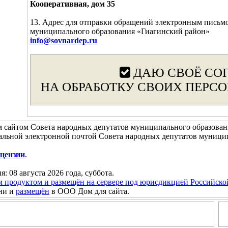
Кооперативная, дом 35
13. Адрес для отправки обращений электронным письм
муниципального образования «Гиагинский район»
info@sovnardep.ru
ДАЮ СВОЁ СО
НА ОБРАБОТКУ СВОИХ ПЕРС
 сайтом Совета народных депутатов муниципального образован
альной электронной почтой Совета народных депутатов муници
цензии
.
я: 08 августа 2026 года, суббота.
м продуктом и размещён на сервере под юрисдикцией Российск
ни и
размещён
в ООО Дом для сайта.