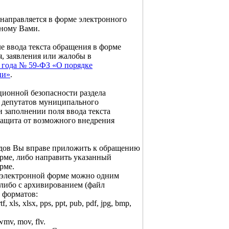
 направляется в форме электронного
нному Вами.
ле ввода текста обращения в форме
, заявления или жалобы в
06 года № 59-ФЗ «О порядке
ии»
.
ционной безопасности раздела
х депутатов муниципального
 заполнении поля ввода текста
защита от возможного внедрения
одов Вы вправе приложить к обращению
рме, либо направить указанный
рме.
в электронной форме можно одним
либо с архивированием (файл
 форматов:
 xls, xlsx, pps, ppt, pub, pdf, jpg, bmp,
wmv, mov, flv.