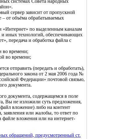
нных системах Совета народных
айон».
овый сервер зависит от пропускной
е – от объёма обрабатываемых
ти «Интернет» по выделенным каналам
i и иных технологий, обеспечивающих
т», передача и обработка файла с
и во времени;
ой во времени;
тся отправить (передать и обработать),
едерального закона от 2 мая 2006 года №
ссийской Федерации» почтовой связью,
ого документа.
ого документа, содержащемся в поле
та, Вы не изложили суть предложения,
(файл вложение) либо на контент
, заявления или жалобы, то ответ по
в файле вложения или на интернет-
ьных обращений, предусмотренный ст.