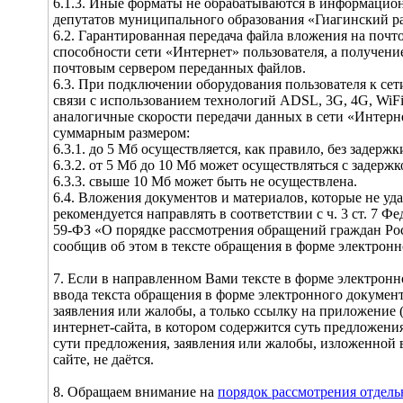
6.1.3. Иные форматы не обрабатываются в информацио
депутатов муниципального образования «Гиагинский р
6.2. Гарантированная передача файла вложения на почт
способности сети «Интернет» пользователя, а получени
почтовым сервером переданных файлов.
6.3. При подключении оборудования пользователя к се
связи с использованием технологий ADSL, 3G, 4G, WiF
аналогичные скорости передачи данных в сети «Интерне
суммарным размером:
6.3.1. до 5 Мб осуществляется, как правило, без задержк
6.3.2. от 5 Мб до 10 Мб может осуществляться с задержк
6.3.3. свыше 10 Мб может быть не осуществлена.
6.4. Вложения документов и материалов, которые не удае
рекомендуется направлять в соответствии с ч. 3 ст. 7 Ф
59-ФЗ «О порядке рассмотрения обращений граждан Ро
сообщив об этом в тексте обращения в форме электронн
7. Если в направленном Вами тексте в форме электронн
ввода текста обращения в форме электронного докумен
заявления или жалобы, а только ссылку на приложение 
интернет-сайта, в котором содержится суть предложения
сути предложения, заявления или жалобы, изложенной 
сайте, не даётся.
8. Обращаем внимание на
порядок рассмотрения отдел