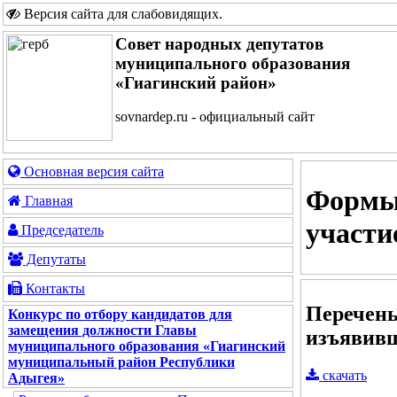
Версия сайта для слабовидящих
.
Совет народных депутатов
муниципального образования
«Гиагинский район»
sovnardep.ru - официальный сайт
Основная версия сайта
Формы 
Главная
участи
Председатель
Депутаты
Контакты
Перечень
Конкурс по отбору кандидатов для
замещения должности Главы
изъявивш
муниципального образования «Гиагинский
муниципальный район Республики
скачать
Адыгея»