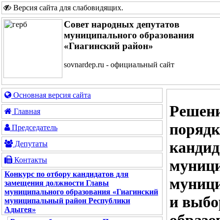
Версия сайта для слабовидящих
.
Совет народных депутатов
муниципального образования
«Гиагинский район»
sovnardep.ru - официальный сайт
Основная версия сайта
Решени
Главная
порядк
Председатель
кандид
Депутаты
Контакты
муници
Конкурс по отбору кандидатов для
муници
замещения должности Главы
муниципального образования «Гиагинский
и выбо
муниципальный район Республики
Адыгея»