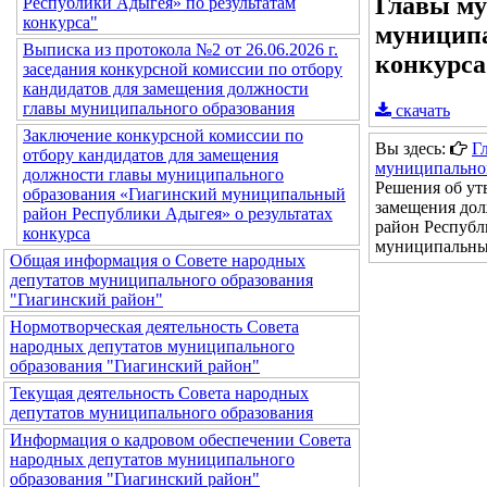
Главы му
Республики Адыгея» по результатам
конкурса"
муниципа
Выписка из протокола №2 от 26.06.2026 г.
конкурса
заседания конкурсной комиссии по отбору
кандидатов для замещения должности
главы муниципального образования
скачать
Заключение конкурсной комиссии по
Вы здесь:
Г
отбору кандидатов для замещения
муниципально
должности главы муниципального
Решения об ут
образования «Гиагинский муниципальный
замещения до
район Республики Адыгея» о результатах
район Республ
конкурса
муниципальный
Общая информация о Совете народных
депутатов муниципального образования
"Гиагинский район"
Нормотворческая деятельность Совета
народных депутатов муниципального
образования "Гиагинский район"
Текущая деятельность Совета народных
депутатов муниципального образования
Информация о кадровом обеспечении Совета
народных депутатов муниципального
образования "Гиагинский район"