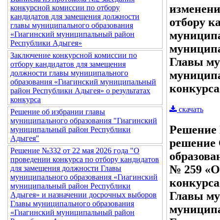
изменени
конкурсной комиссии по отбору
кандидатов для замещения должности
отбору к
главы муниципального образования
муниципа
«Гиагинский муниципальный район
Республики Адыгея»
муниципа
Заключение конкурсной комиссии по
Главы му
отбору кандидатов для замещения
муниципа
должности главы муниципального
образования «Гиагинский муниципальный
конкурса
район Республики Адыгея» о результатах
конкурса
скачать
Решение об избрании главы
муниципального образования "Гиагинский
Решение 
муниципальный район Республики
Адыгея"
решение 
Решение №332 от 22 мая 2026 года "О
образова
проведении конкурса по отбору кандидатов
№ 259 «О
для замещения должности Главы
муниципального образования «Гиагинский
конкурса
муниципальный район Республики
Главы му
Адыгея» и назначении досрочных выборов
Главы муниципального образования
муниципа
«Гиагинский муниципальный район