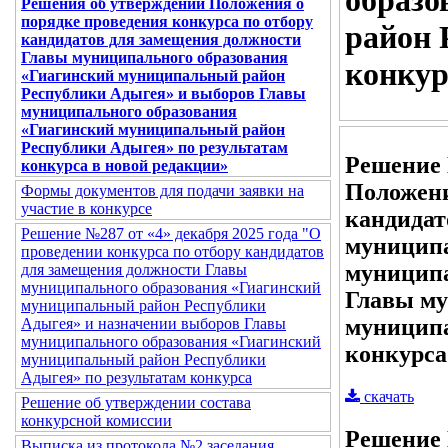
образо
Решения об утверждении Положения о
порядке проведения конкурса по отбору
район 
кандидатов для замещения должности
Главы муниципального образования
конкур
«Гиагинский муниципальный район
Республики Адыгея» и выборов Главы
муниципального образования
«Гиагинский муниципальный район
Республики Адыгея» по результатам
Решение 
конкурса в новой редакции»
Положени
Формы документов для подачи заявки на
участие в конкурсе
кандидат
Решение №287 от «4» декабря 2025 года "О
муниципа
проведении конкурса по отбору кандидатов
муниципа
для замещения должности Главы
муниципального образования «Гиагинский
Главы му
муниципальный район Республики
муниципа
Адыгея» и назначении выборов Главы
муниципального образования «Гиагинский
конкурса
муниципальный район Республики
Адыгея» по результатам конкурса
скачать
Решение об утверждении состава
конкурсной комиссии
Решение 
Выписка из протокола №2 заседания